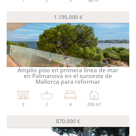
1
2
3
88 m²
1.195.000 €
Amplio piso en primera línea de mar
en Palmanova en el suroeste de
Mallorca para reformar
2
2
4
200 m²
870.000 €