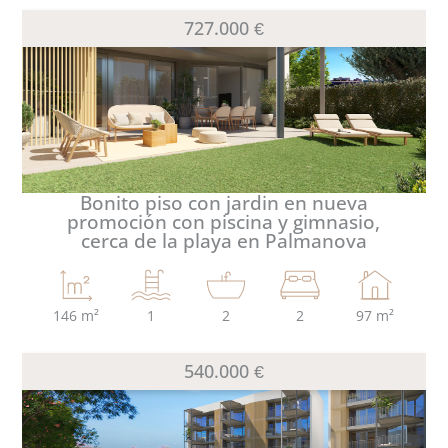
727.000 €
FINCAS
INFORMACIÓN ÚTIL
SOBRE NOSOTROS
Bonito piso con jardin en nueva
FAVORITOS
promoción con piscina y gimnasio,
cerca de la playa en Palmanova
146 m²
1
2
2
97 m²
540.000 €