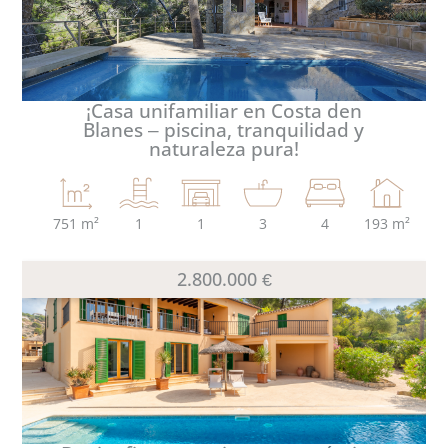
FINCAS
INFORMACIÓN ÚTIL
¡Casa unifamiliar en Costa den
Blanes – piscina, tranquilidad y
naturaleza pura!
SOBRE NOSOTROS
FAVORITOS
751 m²
1
1
3
4
193 m²
2.800.000 €