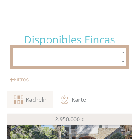
Disponibles Fincas
SOLICITAR CONTACTO
BÚSQUEDA
Filtros
APARTAMENTOS
Kacheln
Karte
VILLAS
2.950.000 €
TERRENOS