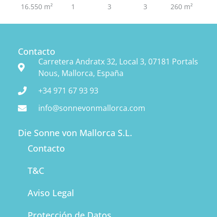
16.550 m²
1
3
3
260 m²
Contacto
Carretera Andratx 32, Local 3, 07181 Portals
Nous, Mallorca, España
+34 971 67 93 93
info@sonnevonmallorca.com
Die Sonne von Mallorca S.L.
Contacto
T&C
Aviso Legal
Protección de Datos