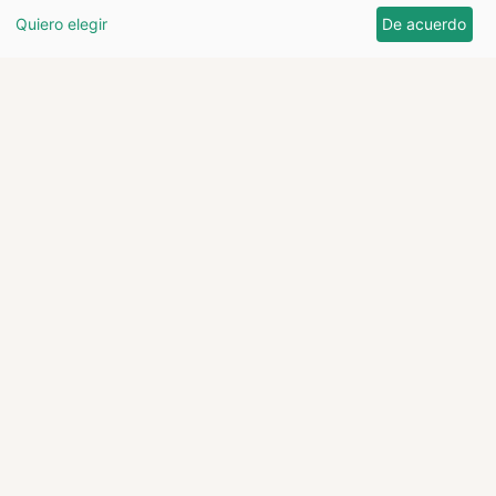
Quiero elegir
De acuerdo
Moderna villa con vista al mar y al
puerto y codiciada licencia de
alquiler vacacional en Puerto
Andratx
1.066 m²
1
2
3
154 m²
3.750.000 €