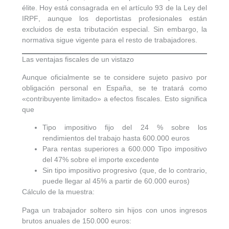
élite. Hoy está consagrada en
el artículo 93 de la Ley del
FINCAS
IRPF
, aunque los deportistas profesionales están
excluidos de esta tributación especial. Sin embargo, la
normativa sigue vigente para el resto de trabajadores.
INFORMACIÓN ÚTIL
Las ventajas fiscales de un vistazo
Aunque oficialmente se te considere sujeto pasivo por
SOBRE NOSOTROS
obligación personal en España, se te tratará como
«contribuyente limitado» a efectos fiscales. Esto significa
FAVORITOS
que
Tipo impositivo fijo del 24 %
sobre los
rendimientos del trabajo hasta
600.000 euros
Para rentas
superiores a 600.000
Tipo impositivo
del
47%
sobre el importe excedente
Sin tipo impositivo progresivo (que, de lo contrario,
puede llegar al 45% a partir de 60.000 euros)
Cálculo de la muestra:
Paga un trabajador soltero sin hijos con unos ingresos
brutos anuales de 150.000 euros: