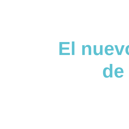
El nuev
de 