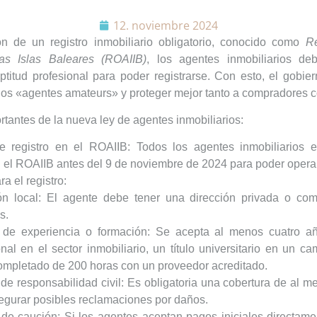
12. noviembre 2024
ón de un registro inmobiliario obligatorio, conocido como
Re
las Islas Baleares (ROAIIB)
, los agentes inmobiliarios de
aptitud profesional para poder registrarse. Con esto, el gobie
ados «agentes amateurs» y proteger mejor tanto a compradores c
tantes de la nueva ley de agentes inmobiliarios:
e registro en el ROAIIB
: Todos los agentes inmobiliarios 
n el ROAIIB antes del 9 de noviembre de 2024 para poder opera
a el registro:
ón local:
El agente debe tener una dirección privada o come
s.
de experiencia o formación:
Se acepta al menos cuatro añ
onal en el sector inmobiliario, un título universitario en un c
ompletado de 200 horas con un proveedor acreditado.
de responsabilidad civil:
Es obligatoria una cobertura de al m
egurar posibles reclamaciones por daños.
de caución:
Si los agentes aceptan pagos iniciales directame