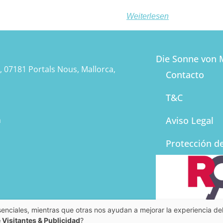
Weiterlesen
Die Sonne von M
, 07181 Portals Nous, Mallorca,
Contacto
T&C
m
Aviso Legal
Protección d
enciales, mientras que otras nos ayudan a mejorar la experiencia del
 Visitantes & Publicidad
?