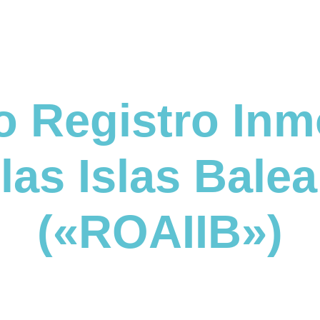
o Registro Inmo
las Islas Bale
(«ROAIIB»)