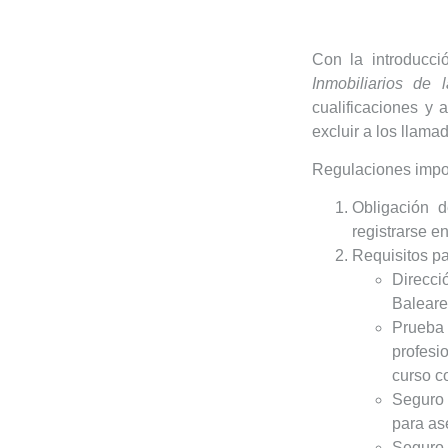
Con la introducci
Inmobiliarios de 
cualificaciones y 
excluir a los llam
Regulaciones impor
Obligación d
registrarse e
Requisitos par
Direcci
Baleare
Prueba 
profesi
curso c
Seguro 
para as
Seguro 