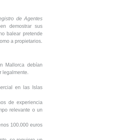
FINCAS
gistro de Agentes
ben demostrar sus
INFORMACIÓN ÚTIL
rno balear pretende
omo a propietarios.
SOBRE NOSOTROS
FAVORITOS
en Mallorca debían
r legalmente.
rcial en las Islas
os de experiencia
ampo relevante o un
enos 100.000 euros
nte, se requiere un